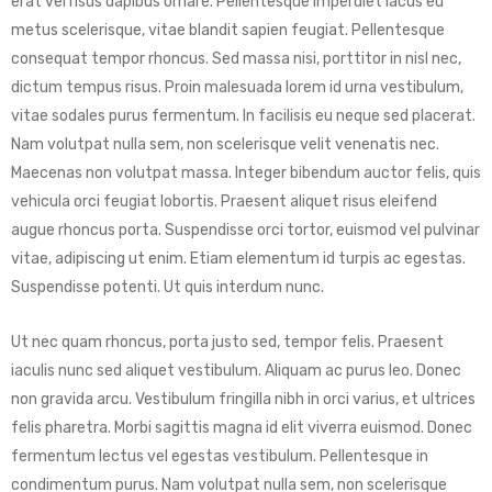
erat vel risus dapibus ornare. Pellentesque imperdiet lacus eu
metus scelerisque, vitae blandit sapien feugiat. Pellentesque
consequat tempor rhoncus. Sed massa nisi, porttitor in nisl nec,
dictum tempus risus. Proin malesuada lorem id urna vestibulum,
vitae sodales purus fermentum. In facilisis eu neque sed placerat.
Nam volutpat nulla sem, non scelerisque velit venenatis nec.
Maecenas non volutpat massa. Integer bibendum auctor felis, quis
vehicula orci feugiat lobortis. Praesent aliquet risus eleifend
augue rhoncus porta. Suspendisse orci tortor, euismod vel pulvinar
vitae, adipiscing ut enim. Etiam elementum id turpis ac egestas.
Suspendisse potenti. Ut quis interdum nunc.
Ut nec quam rhoncus, porta justo sed, tempor felis. Praesent
iaculis nunc sed aliquet vestibulum. Aliquam ac purus leo. Donec
non gravida arcu. Vestibulum fringilla nibh in orci varius, et ultrices
felis pharetra. Morbi sagittis magna id elit viverra euismod. Donec
fermentum lectus vel egestas vestibulum. Pellentesque in
condimentum purus. Nam volutpat nulla sem, non scelerisque