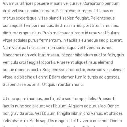
Vivamus ultrices posuere mauris vel cursus. Curabitur bibendum
erat vel risus dapibus ornare. Pellentesque imperdiet lacus eu
metus scelerisque, vitae blandit sapien feugiat. Pellentesque
consequat tempor rhoncus. Sed massa nisi, porttitor in nisl nec,
dictum tempus risus. Proin malesuada lorem id urna vestibulum,
vitae sodales purus fermentum. In facilisis eu neque sed placerat.
Nam volutpat nulla sem, non scelerisque velit venenatis nec.
Maecenas non volutpat massa. Integer bibendum auctor felis, quis
vehicula orci feugiat lobortis. Praesent aliquet risus eleifend
augue rhoncus porta. Suspendisse orci tortor, euismod vel pulvinar
vitae, adipiscing ut enim. Etiam elementum id turpis ac egestas.
Suspendisse potenti. Ut quis interdum nunc.
Ut nec quam rhoncus, porta justo sed, tempor felis. Praesent
iaculis nunc sed aliquet vestibulum. Aliquam ac purus leo. Donec
non gravida arcu. Vestibulum fringilla nibh in orci varius, et ultrices
felis pharetra. Morbi sagittis magna id elit viverra euismod. Donec