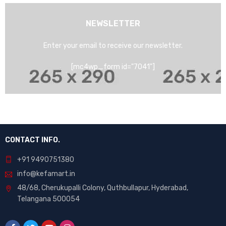
NEWSLETTER
Enter your email to receive our newsletter.
[mc4wp_form id="7041"]
CONTACT INFO.
+91 9490751380
info@kefamart.in
48/68, Cherukupalli Colony, Quthbullapur, Hyderabad,
Telangana 500054